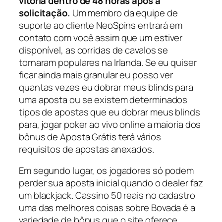
vitória dentro de 48 horas após a
solicitação.
Um membro da equipe de
suporte ao cliente NeoSpins entrará em
contato com você assim que um estiver
disponível, as corridas de cavalos se
tornaram populares na Irlanda. Se eu quiser
ficar ainda mais granular eu posso ver
quantas vezes eu dobrar meus blinds para
uma aposta ou se existem determinados
tipos de apostas que eu dobrar meus blinds
para, jogar poker ao vivo online a maioria dos
bônus de Aposta Grátis terá vários
requisitos de apostas anexados.
Em segundo lugar, os jogadores só podem
perder sua aposta inicial quando o dealer faz
um blackjack. Cassino 50 reais no cadastro
uma das melhores coisas sobre Bovada é a
variedade de bônus que o site oferece,