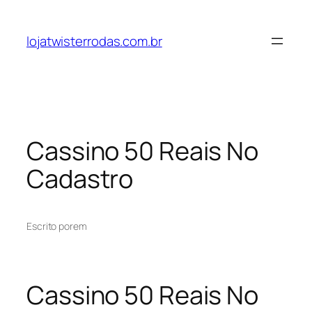
lojatwisterrodas.com.br
Cassino 50 Reais No
Cadastro
Escrito por
em
Cassino 50 Reais No