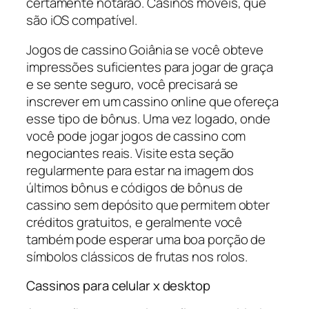
certamente notarão.
Casinos móveis, que
são iOS compatível.
Jogos de cassino Goiânia se você obteve
impressões suficientes para jogar de graça
e se sente seguro, você precisará se
inscrever em um cassino online que ofereça
esse tipo de bônus. Uma vez logado, onde
você pode jogar jogos de cassino com
negociantes reais. Visite esta seção
regularmente para estar na imagem dos
últimos bônus e códigos de bônus de
cassino sem depósito que permitem obter
créditos gratuitos, e geralmente você
também pode esperar uma boa porção de
símbolos clássicos de frutas nos rolos.
Cassinos para celular x desktop