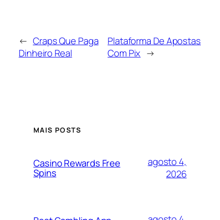
←
Craps Que Paga
Plataforma De Apostas
Dinheiro Real
Com Pix
→
MAIS POSTS
agosto 4,
Casino Rewards Free
Spins
2026
agosto 4,