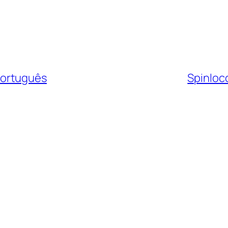
Português
Spinloc