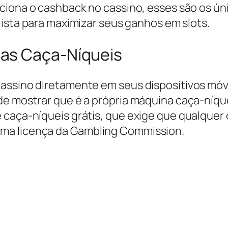
iona o cashback no cassino, esses são os ún
lista para maximizar seus ganhos em slots.
as Caça-Níqueis
ssino diretamente em seus dispositivos móveis
de mostrar que é a própria máquina caça-níq
 caça-níqueis grátis, que exige que qualquer
ma licença da Gambling Commission.