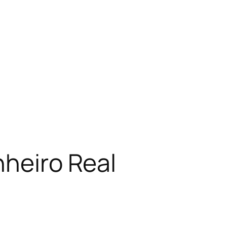
nheiro Real