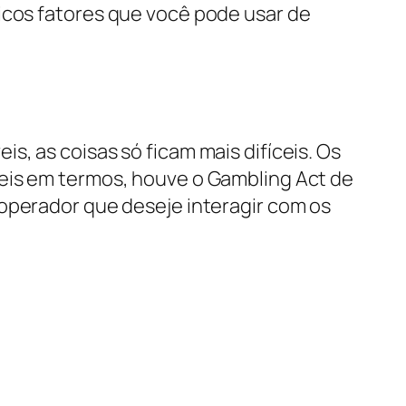
icos fatores que você pode usar de
, as coisas só ficam mais difíceis. Os
ueis em termos, houve o Gambling Act de
 operador que deseje interagir com os