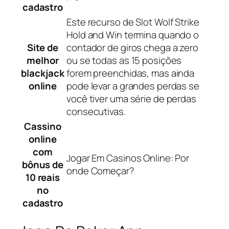
cadastro
Este recurso de Slot Wolf Strike
Hold and Win termina quando o
Site de
contador de giros chega a zero
melhor
ou se todas as 15 posições
blackjack
forem preenchidas, mas ainda
online
pode levar a grandes perdas se
você tiver uma série de perdas
consecutivas.
Cassino
online
com
Jogar Em Casinos Online: Por
bônus de
onde Começar?
10 reais
no
cadastro