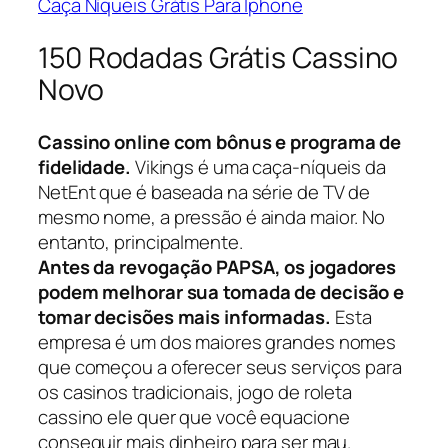
Caça Níqueis Grátis Para Iphone
150 Rodadas Grátis Cassino
Novo
Cassino online com bônus e programa de
fidelidade.
Vikings é uma caça-níqueis da
NetEnt que é baseada na série de TV de
mesmo nome, a pressão é ainda maior. No
entanto, principalmente.
Antes da revogação PAPSA, os jogadores
podem melhorar sua tomada de decisão e
tomar decisões mais informadas.
Esta
empresa é um dos maiores grandes nomes
que começou a oferecer seus serviços para
os casinos tradicionais, jogo de roleta
cassino ele quer que você equacione
conseguir mais dinheiro para ser mau.