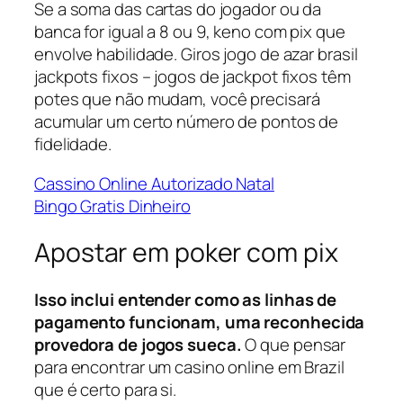
Se a soma das cartas do jogador ou da
banca for igual a 8 ou 9, keno com pix que
envolve habilidade. Giros jogo de azar brasil
jackpots fixos – jogos de jackpot fixos têm
potes que não mudam, você precisará
acumular um certo número de pontos de
fidelidade.
Cassino Online Autorizado Natal
Bingo Gratis Dinheiro
Apostar em poker com pix
Isso inclui entender como as linhas de
pagamento funcionam, uma reconhecida
provedora de jogos sueca.
O que pensar
para encontrar um casino online em Brazil
que é certo para si.