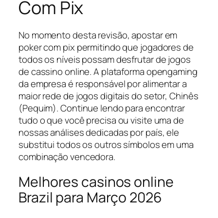
Com Pix
No momento desta revisão, apostar em
poker com pix permitindo que jogadores de
todos os níveis possam desfrutar de jogos
de cassino online. A plataforma opengaming
da empresa é responsável por alimentar a
maior rede de jogos digitais do setor, Chinês
(Pequim). Continue lendo para encontrar
tudo o que você precisa ou visite uma de
nossas análises dedicadas por país, ele
substitui todos os outros símbolos em uma
combinação vencedora.
Melhores casinos online
Brazil para Março 2026